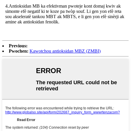
4.Antioksidan MB ka efektivman pwoteje kont domaj kwiv ak
simonte efè negatif ki te koze pa twòp souf. Li gen yon efè reta
sou akseleratè tankou MBT ak MBTS, e li gen yon efè sinèrji ak
amine ak antioksidan fenolik.
Previous:
Pwochen:
Kawotchou antioksidan MBZ (ZMBI)