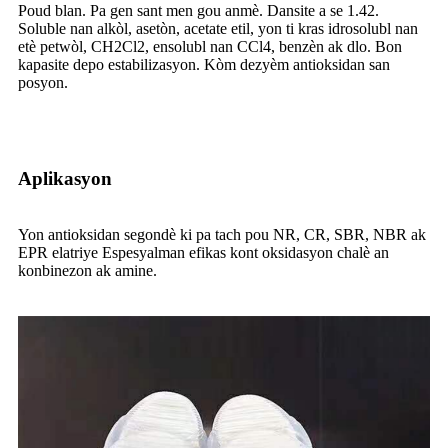
Poud blan. Pa gen sant men gou anmè. Dansite a se 1.42.
Soluble nan alkòl, asetòn, acetate etil, yon ti kras idrosolubl nan
etè petwòl, CH2Cl2, ensolubl nan CCl4, benzèn ak dlo. Bon
kapasite depo estabilizasyon. Kòm dezyèm antioksidan san
posyon.
Aplikasyon
Yon antioksidan segondè ki pa tach pou NR, CR, SBR, NBR ak
EPR elatriye Espesyalman efikas kont oksidasyon chalè an
konbinezon ak amine.