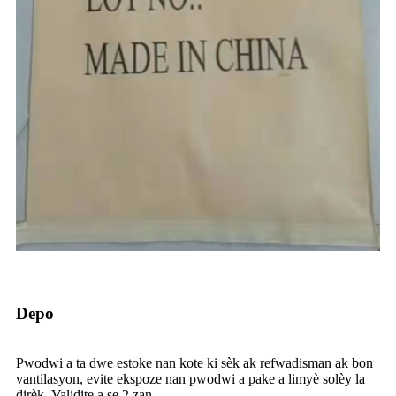
Depo
Pwodwi a ta dwe estoke nan kote ki sèk ak refwadisman ak bon
vantilasyon, evite ekspoze nan pwodwi a pake a limyè solèy la
dirèk. Validite a se 2 zan.