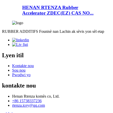
HENAN RTENZA Rubber
Accelerator ZDEC(EZ) CAS NO...
RUBBER ADDITIFS Founisè nan Lachin ak sèvis yon sèl etap
Lyen itil
Kontakte nou
Sou nou
Pwodwi yo
kontakte nou
Henan Rtenza komès co, Ltd.
+86 15738337236
rtenza.icey@qq.com