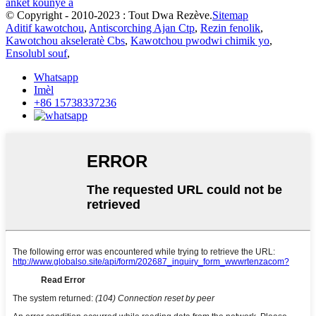
ankèt kounye a
© Copyright - 2010-2023 : Tout Dwa Rezève.
Sitemap
Aditif kawotchou
,
Antiscorching Ajan Ctp
,
Rezin fenolik
,
Kawotchou akseleratè Cbs
,
Kawotchou pwodwi chimik yo
,
Ensolubl souf
,
Whatsapp
Imèl
+86 15738337236