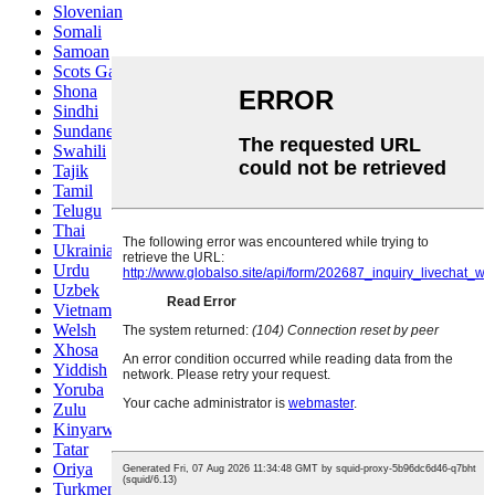
Slovenian
Somali
Samoan
Scots Gaelic
Shona
Sindhi
Sundanese
Swahili
Tajik
Tamil
Telugu
Thai
Ukrainian
Urdu
Uzbek
Vietnamese
Welsh
Xhosa
Yiddish
Yoruba
Zulu
Kinyarwanda
Tatar
Oriya
Turkmen