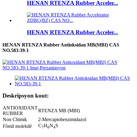
HENAN RTENZA Rubber Acceler...
HENAN RTENZA Rubber Acceler...
HENAN RTENZA Rubber Antioksidan MB(MBI) CAS
NO.583-39-1
Deskripsyon kout:
ANTIOXIDANT
RTENZA MB (MBI)
RUBBER
Non Chimik
2-Mercaptobenzimidazol
C
H
N
S
Fòmil molekilè
7
6
4