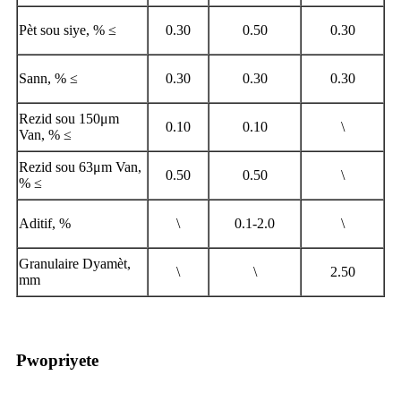
Pèt sou siye, % ≤
0.30
0.50
0.30
Sann, % ≤
0.30
0.30
0.30
Rezid sou 150μm
0.10
0.10
\
Van, % ≤
Rezid sou 63μm Van,
0.50
0.50
\
% ≤
Aditif, %
\
0.1-2.0
\
Granulaire Dyamèt,
\
\
2.50
mm
Pwopriyete