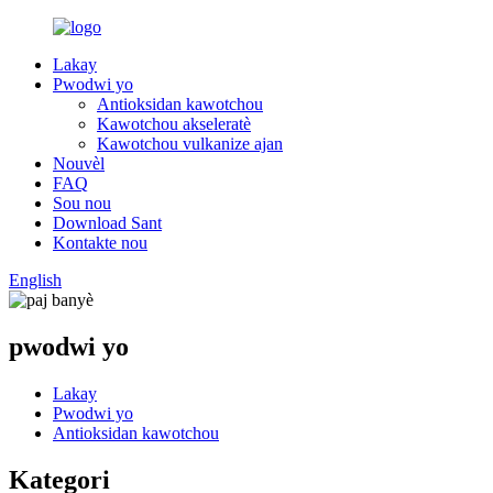
Lakay
Pwodwi yo
Antioksidan kawotchou
Kawotchou akseleratè
Kawotchou vulkanize ajan
Nouvèl
FAQ
Sou nou
Download Sant
Kontakte nou
English
pwodwi yo
Lakay
Pwodwi yo
Antioksidan kawotchou
Kategori