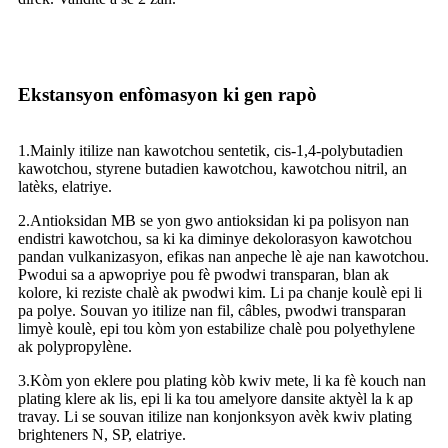
Ekstansyon enfòmasyon ki gen rapò
1.Mainly itilize nan kawotchou sentetik, cis-1,4-polybutadien
kawotchou, styrene butadien kawotchou, kawotchou nitril, an
latèks, elatriye.
2.Antioksidan MB se yon gwo antioksidan ki pa polisyon nan
endistri kawotchou, sa ki ka diminye dekolorasyon kawotchou
pandan vulkanizasyon, efikas nan anpeche lè aje nan kawotchou.
Pwodui sa a apwopriye pou fè pwodwi transparan, blan ak
kolore, ki reziste chalè ak pwodwi kim. Li pa chanje koulè epi li
pa polye. Souvan yo itilize nan fil, câbles, pwodwi transparan
limyè koulè, epi tou kòm yon estabilize chalè pou polyethylene
ak polypropylène.
3.Kòm yon eklere pou plating kòb kwiv mete, li ka fè kouch nan
plating klere ak lis, epi li ka tou amelyore dansite aktyèl la k ap
travay. Li se souvan itilize nan konjonksyon avèk kwiv plating
brighteners N, SP, elatriye.