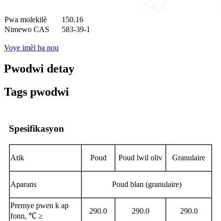
Pwa molekilè
150.16
Nimewo CAS
583-39-1
Voye imèl ba nou
Pwodwi detay
Tags pwodwi
Spesifikasyon
Atik
Poud
Poud lwil oliv
Granulaire
Aparans
Poud blan (granulaire)
Premye pwen k ap
290.0
290.0
290.0
fonn, ℃ ≥